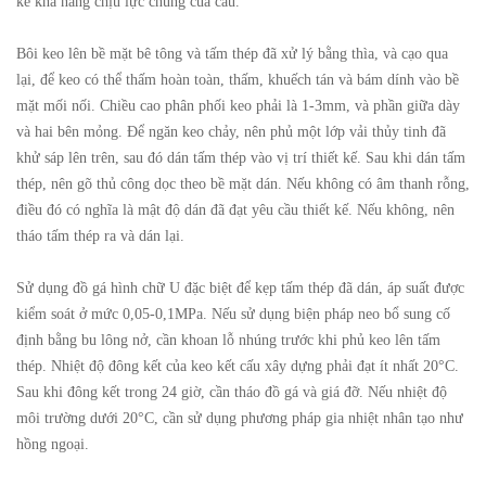
kể khả năng chịu lực chung của cầu.
Bôi keo lên bề mặt bê tông và tấm thép đã xử lý bằng thìa, và cạo qua
lại, để keo có thể thấm hoàn toàn, thấm, khuếch tán và bám dính vào bề
mặt mối nối. Chiều cao phân phối keo phải là 1-3mm, và phần giữa dày
và hai bên mỏng. Để ngăn keo chảy, nên phủ một lớp vải thủy tinh đã
khử sáp lên trên, sau đó dán tấm thép vào vị trí thiết kế. Sau khi dán tấm
thép, nên gõ thủ công dọc theo bề mặt dán. Nếu không có âm thanh rỗng,
điều đó có nghĩa là mật độ dán đã đạt yêu cầu thiết kế. Nếu không, nên
tháo tấm thép ra và dán lại.
Sử dụng đồ gá hình chữ U đặc biệt để kẹp tấm thép đã dán, áp suất được
kiểm soát ở mức 0,05-0,1MPa. Nếu sử dụng biện pháp neo bổ sung cố
định bằng bu lông nở, cần khoan lỗ nhúng trước khi phủ keo lên tấm
thép. Nhiệt độ đông kết của keo kết cấu xây dựng phải đạt ít nhất 20°C.
Sau khi đông kết trong 24 giờ, cần tháo đồ gá và giá đỡ. Nếu nhiệt độ
môi trường dưới 20°C, cần sử dụng phương pháp gia nhiệt nhân tạo như
hồng ngoại.