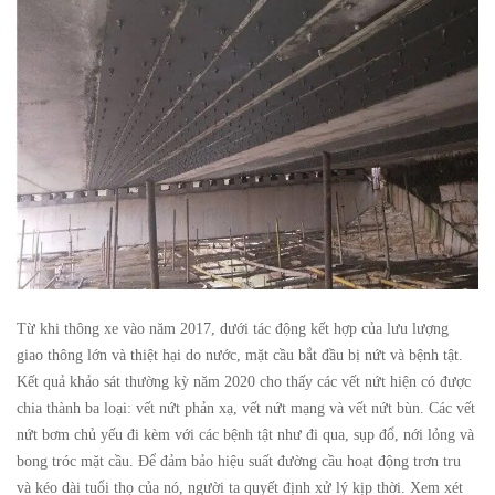
Từ khi thông xe vào năm 2017, dưới tác động kết hợp của lưu lượng
giao thông lớn và thiệt hại do nước, mặt cầu bắt đầu bị nứt và bệnh tật.
Kết quả khảo sát thường kỳ năm 2020 cho thấy các vết nứt hiện có được
chia thành ba loại: vết nứt phản xạ, vết nứt mạng và vết nứt bùn. Các vết
nứt bơm chủ yếu đi kèm với các bệnh tật như đi qua, sụp đổ, nới lỏng và
bong tróc mặt cầu. Để đảm bảo hiệu suất đường cầu hoạt động trơn tru
và kéo dài tuổi thọ của nó, người ta quyết định xử lý kịp thời. Xem xét