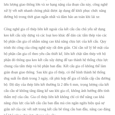
lưu lượng giao thông lớn và xe hạng nặng của đoạn cầu này, công nghệ
xử lý vết nứt nhanh chóng phải được áp dụng để khôi phục chức năng
đường bộ trong thời gian ngắn nhất và đảm bảo an toàn khi lái xe.
Công nghệ gia cố thép liên kết ngoài của kết cấu cầu chủ yếu sử dụng
keo kết cấu xây dựng và các loại keo khác để dán các tấm thép vào các
bộ phận cần gia cố nhằm nâng cao khả năng chịu lực của kết cấu. Quy
trình thi công của công nghệ này rất đơn giản. Chỉ cần xử lý bề mặt của
bộ phận cần gia cố theo yêu cầu thiết kế, liên kết chặt tấm thép với bộ
phận đó thông qua keo kết cấu xây dựng để tạo thành hệ thống chịu lực
chung của tấm thép và bộ phận ban đầu. Kết cấu gia cố không thể làm
gián đoạn giao thông. Sau khi gia cố thép, có thể hình thành hệ thống
ứng suất ổn định trong 3 ngày, rất phù hợp để gia cố khẩn cấp cầu đường
bộ. Độ dày của thép liên kết thường là 2 đến 6 mm, trọng lượng của kết
cấu cầu sẽ không tăng đáng kể sau khi gia cố, không ảnh hưởng đến tính
thẩm mỹ của cầu. Gia cố thép liên kết không chỉ có thể nâng cao khả
năng chịu lực của kết cấu cầu ban đầu mà còn ngăn ngừa hiệu quả sự
giãn nở của các vết nứt trong kết cấu bê tông cầu ban đầu, nâng cao đáng