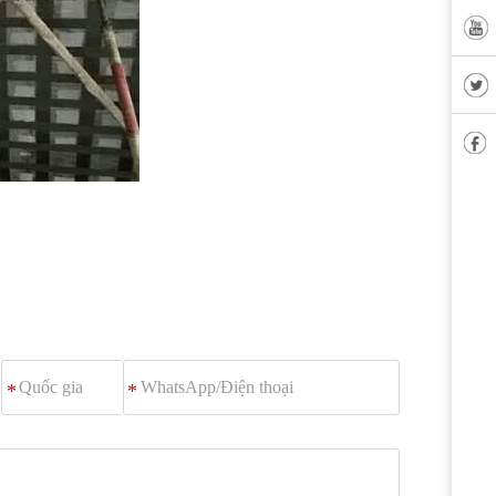
WhatsApp/
*
Điện
thoại