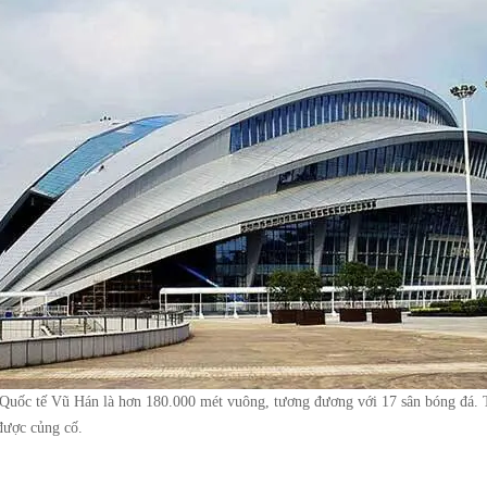
Quốc tế Vũ Hán là hơn 180.000 mét vuông, tương đương với 17 sân bóng đá. T
được củng cố.