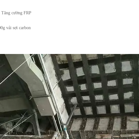
n. Tăng cường FRP
g vải sợi carbon