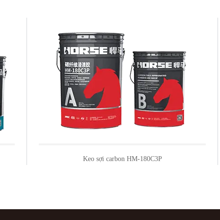
Tấm sợi carbon đơn hướng HM-1.2T