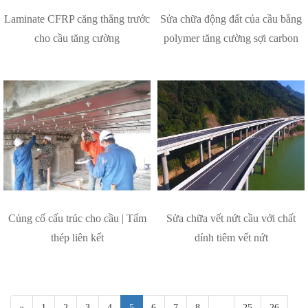
Laminate CFRP căng thẳng trước
Sửa chữa động đất của cầu bằng
cho cầu tăng cường
polymer tăng cường sợi carbon
Củng cố cấu trúc cho cầu | Tấm
Sửa chữa vết nứt cầu với chất
thép liên kết
dính tiêm vết nứt
«
1
2
3
4
5
6
7
8
...
25
26